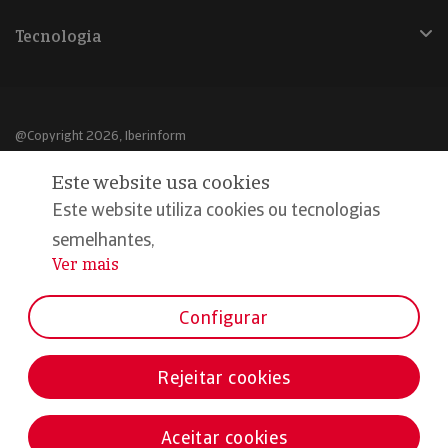
Tecnologia
@Copyright 2026, Iberinform
Este website usa cookies
Aviso legal
Este website utiliza cookies ou tecnologias
Política de cookies
semelhantes,
Declaração de privacidade
Ver mais
...
Compromisso qualidade e segurança
Configurar
Rejeitar cookies
Aceitar cookies