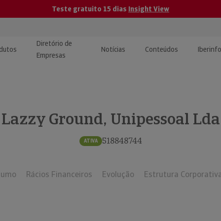
Teste gratuito 15 dias
Insight View
Diretório de
dutos
Notícias
Conteúdos
Iberinf
Empresas
uções de Integração de
ormação Internacional
teúdo para jornalistas
dos
Lazzy Ground, Unipessoal Lda
tactos
atórios e Monitorização de
carregáveis | Estudos e
presas
ografias
518848744
ATIVA
uperação de Créditos
sumo
Rácios Financeiros
Evolução
Estrutura Corporativ