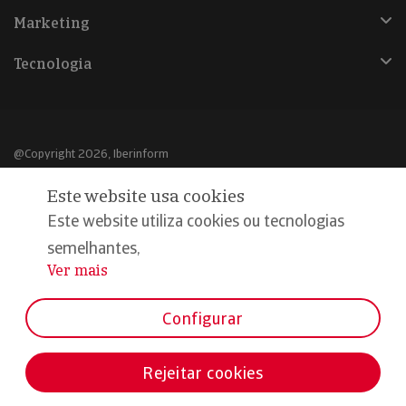
Marketing
Tecnologia
@Copyright 2026, Iberinform
Este website usa cookies
Aviso legal
Este website utiliza cookies ou tecnologias
Política de cookies
semelhantes,
Declaração de privacidade
Ver mais
...
Compromisso qualidade e segurança
Configurar
Rejeitar cookies