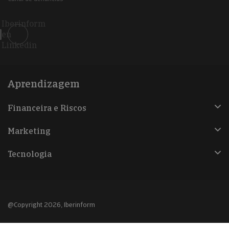
Iberinform
en
Linkedin
Aprendizagem
Financeira e Riscos
Marketing
Tecnologia
@Copyright 2026, Iberinform