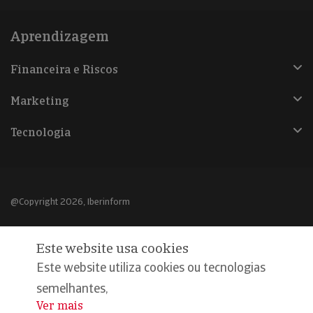
Aprendizagem
Financeira e Riscos
Marketing
Tecnologia
@Copyright 2026, Iberinform
Aviso legal
Este website usa cookies
Política de cookies
Este website utiliza cookies ou tecnologias
Declaração de privacidade
semelhantes,
Ver mais
...
Compromisso qualidade e segurança