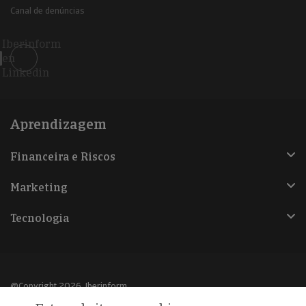
Canal de denúncias
Iberinform
en
Linkedin
Aprendizagem
Financeira e Riscos
Marketing
Tecnologia
@Copyright 2026, Iberinform