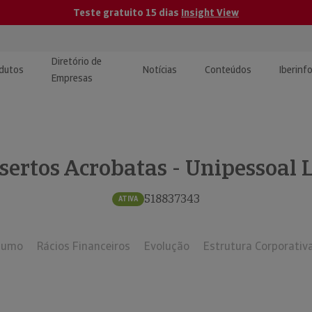
Teste gratuito 15 dias
Insight View
Diretório de
dutos
Notícias
Conteúdos
Iberinf
Empresas
uções de Integração de
ormação Internacional
teúdo para jornalistas
dos
sertos Acrobatas - Unipessoal 
tactos
atórios e Monitorização de
carregáveis | Estudos e
presas
ografias
518837343
ATIVA
uperação de Créditos
sumo
Rácios Financeiros
Evolução
Estrutura Corporativ