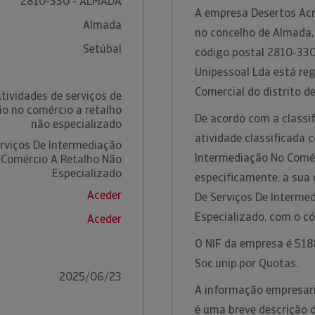
2810-330 - ALMADA
A empresa Desertos Acr
Almada
no concelho de Almada, 
Setúbal
código postal 2810-330
Unipessoal Lda está re
Comercial do distrito d
tividades de serviços de
o no comércio a retalho
De acordo com a classif
não especializado
atividade classificada 
erviços De Intermediação
Intermediação No Comér
 Comércio A Retalho Não
Especializado
especificamente, a sua 
Aceder
De Serviços De Interme
Especializado, com o c
Aceder
O NIF da empresa é 5188
Soc.unip.por Quotas.
2025/06/23
A informação empresari
é uma breve descrição 