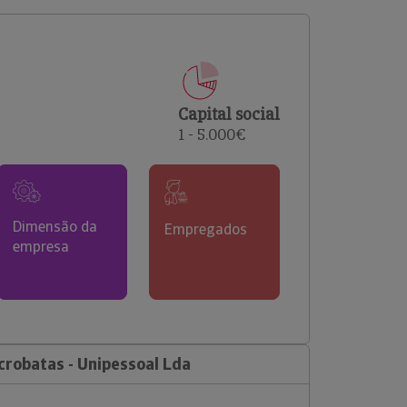
comerciais e analisar o risco de incumprimento dos
seus clientes.
Capital social
1 - 5.000€
Dimensão da
Empregados
empresa
robatas - Unipessoal Lda