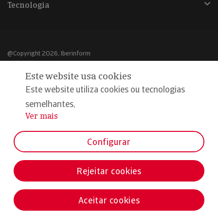
Tecnologia
@Copyright 2026, Iberinform
Este website usa cookies
Aviso legal
Este website utiliza cookies ou tecnologias
Política de cookies
semelhantes,
Declaração de privacidade
Ver mais
...
Compromisso qualidade e segurança
Configurar
Rejeitar cookies
Aceitar cookies