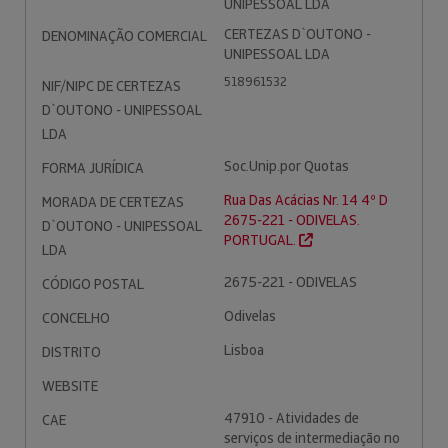
UNIPESSOAL LDA
CERTEZAS D`OUTONO -
DENOMINAÇÃO COMERCIAL
UNIPESSOAL LDA
518961532
NIF/NIPC DE CERTEZAS
D`OUTONO - UNIPESSOAL
LDA
Soc.Unip.por Quotas
FORMA JURÍDICA
Rua Das Acácias Nr. 14 4º D
MORADA DE CERTEZAS
2675-221 - ODIVELAS.
D`OUTONO - UNIPESSOAL
PORTUGAL.
LDA
2675-221 - ODIVELAS
CÓDIGO POSTAL
Odivelas
CONCELHO
Lisboa
DISTRITO
WEBSITE
47910 - Atividades de
CAE
serviços de intermediação no