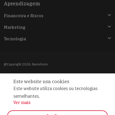
Aprendizagem
Financeira e Riscos
Marketing
Tecnologia
@Copyright 2026, Iberinform
Aviso legal
Este website usa cookies
Política de cookies
Este website utiliza cookies ou tecnologias
Declaração de privacidade
semelhantes,
Ver mais
...
Compromisso qualidade e segurança