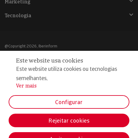
Marketing
Tecnologia
@Copyright 2026, Iberinform
Este website usa cookies
Aviso legal
Este website utiliza cookies ou tecnologias
Política de cookies
semelhantes,
Declaração de privacidade
Ver mais
...
Compromisso qualidade e segurança
Configurar
Rejeitar cookies