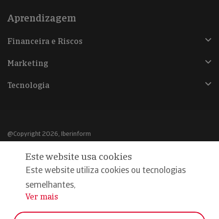
Aprendizagem
Financeira e Riscos
Marketing
Tecnologia
@Copyright 2026, Iberinform
Este website usa cookies
Aviso legal
Este website utiliza cookies ou tecnologias
Política de cookies
semelhantes,
Declaração de privacidade
Ver mais
...
Compromisso qualidade e segurança