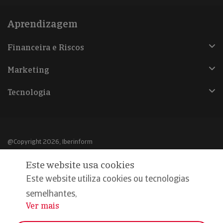
Aprendizagem
Financeira e Riscos
Marketing
Tecnologia
@Copyright 2026, Iberinform
Este website usa cookies
Aviso legal
Este website utiliza cookies ou tecnologias
Política de cookies
semelhantes,
Declaração de privacidade
Ver mais
...
Compromisso qualidade e segurança