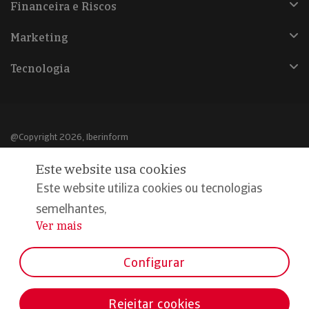
Financeira e Riscos
Marketing
Tecnologia
@Copyright 2026, Iberinform
Este website usa cookies
Aviso legal
Este website utiliza cookies ou tecnologias
Política de cookies
semelhantes,
Declaração de privacidade
Ver mais
...
Compromisso qualidade e segurança
Configurar
Rejeitar cookies