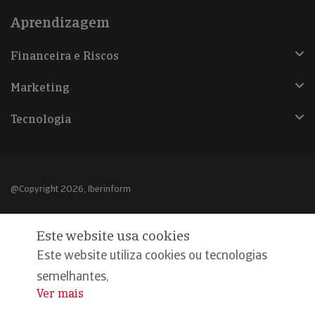
Aprendizagem
Financeira e Riscos
Marketing
Tecnologia
@Copyright 2026, Iberinform
Aviso legal
Este website usa cookies
Política de cookies
Este website utiliza cookies ou tecnologias
Declaração de privacidade
semelhantes,
Ver mais
...
Compromisso qualidade e segurança