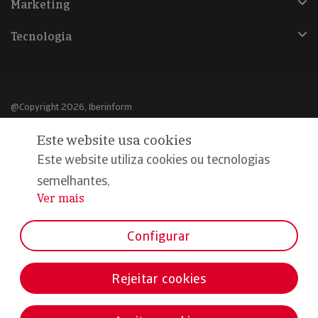
Marketing
Tecnologia
@Copyright 2026, Iberinform
Este website usa cookies
Aviso legal
Este website utiliza cookies ou tecnologias
Política de cookies
semelhantes,
Declaração de privacidade
Ver mais
...
Compromisso qualidade e segurança
Configurar
Rejeitar cookies