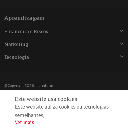
Aprendizagem
Financeira e Riscos
Marketing
Tecnologia
@Copyright 2026, Iberinform
Este website usa cookies
Aviso legal
Este website utiliza cookies ou tecnologias
Política de cookies
semelhantes,
Declaração de privacidade
Ver mais
...
Compromisso qualidade e segurança