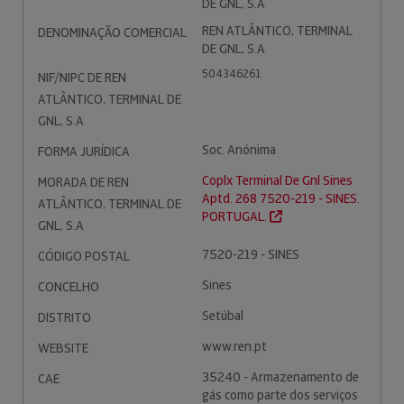
DE GNL, S.A
REN ATLÂNTICO, TERMINAL
DENOMINAÇÃO COMERCIAL
DE GNL, S.A
504346261
NIF/NIPC DE REN
ATLÂNTICO, TERMINAL DE
GNL, S.A
Soc. Anónima
FORMA JURÍDICA
Coplx Terminal De Gnl Sines
MORADA DE REN
Aptd. 268 7520-219 - SINES.
ATLÂNTICO, TERMINAL DE
PORTUGAL.
GNL, S.A
7520-219 - SINES
CÓDIGO POSTAL
Sines
CONCELHO
Setúbal
DISTRITO
www.ren.pt
WEBSITE
35240 - Armazenamento de
CAE
gás como parte dos serviços