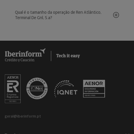
Qual é o tamanho da operação de Ren Atlântico,
Terminal De Gnl, S.a?
geral@iberinform.pt