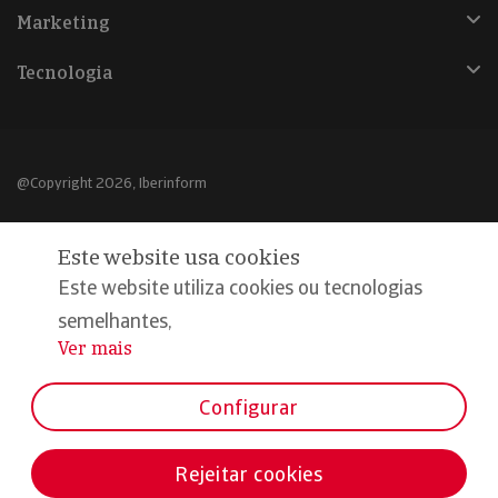
Marketing
Tecnologia
@Copyright 2026, Iberinform
Aviso legal
Este website usa cookies
Política de cookies
Este website utiliza cookies ou tecnologias
Declaração de privacidade
semelhantes,
Ver mais
...
Compromisso qualidade e segurança
Configurar
Rejeitar cookies