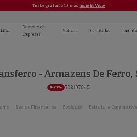
Teste gratuito 15 dias
Insight View
Diretório de
dutos
Notícias
Conteúdos
Iberinf
Empresas
uções de Integração de
ormação Internacional
teúdo para jornalistas
dos
ansferro - Armazens De Ferro, 
tactos
atórios e Monitorização de
carregáveis | Estudos e
presas
ografias
502137045
INATIVA
uperação de Créditos
sumo
Rácios Financeiros
Evolução
Estrutura Corporativ