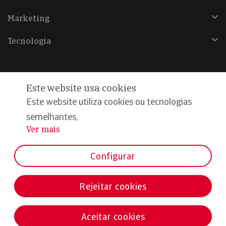
Marketing
Tecnologia
Este website usa cookies
@Copyright 2026, Iberinform
Este website utiliza cookies ou tecnologias
semelhantes,
Aviso legal
Ver mais
...
Política de cookies
Declaração de privacidade
Configurar
Compromisso qualidade e segurança
Rejeitar cookies
Aceitar cookies