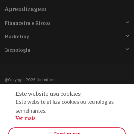
Aprendizagem
Financeira e Riscos
Marketing
Tecnologia
@Copyright 2026, Iberinform
Este website usa cookies
Aviso legal
Este website utiliza cookies ou tecnologias
Política de cookies
semelhantes,
Declaração de privacidade
Ver mais
...
Compromisso qualidade e segurança