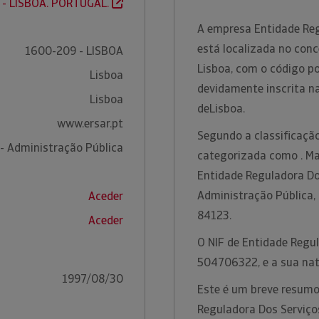
 - LISBOA. PORTUGAL.
A empresa Entidade Reg
está localizada no conc
1600-209 - LISBOA
Lisboa, com o código p
Lisboa
devidamente inscrita n
Lisboa
deLisboa.
www.ersar.pt
Segundo a classificação
- Administração Pública
categorizada como . Ma
Entidade Reguladora Do
Administração Pública,
Aceder
84123.
Aceder
O NIF de Entidade Regu
504706322, e a sua natu
1997/08/30
Este é um breve resumo
Reguladora Dos Serviço