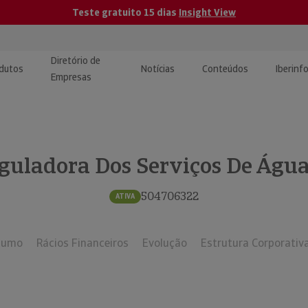
Teste gratuito 15 dias
Insight View
Diretório de
dutos
Notícias
Conteúdos
Iberinf
Empresas
uções de Integração de
ormação Internacional
teúdo para jornalistas
dos
guladora Dos Serviços De Água
tactos
atórios e Monitorização de
carregáveis | Estudos e
presas
ografias
504706322
ATIVA
uperação de Créditos
sumo
Rácios Financeiros
Evolução
Estrutura Corporativ