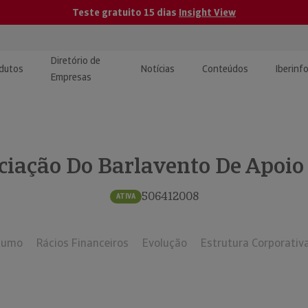
Teste gratuito 15 dias
Insight View
Diretório de
dutos
Notícias
Conteúdos
Iberinf
Empresas
uções de Integração de
ormação Internacional
teúdo para jornalistas
dos
ciação Do Barlavento De Apoio
tactos
atórios e Monitorização de
carregáveis | Estudos e
presas
ografias
506412008
ATIVA
uperação de Créditos
sumo
Rácios Financeiros
Evolução
Estrutura Corporativ