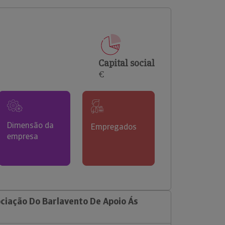
comerciais e analisar o risco de incumprimento dos
seus clientes.
Capital social
€
Dimensão da
Empregados
empresa
ciação Do Barlavento De Apoio Ás