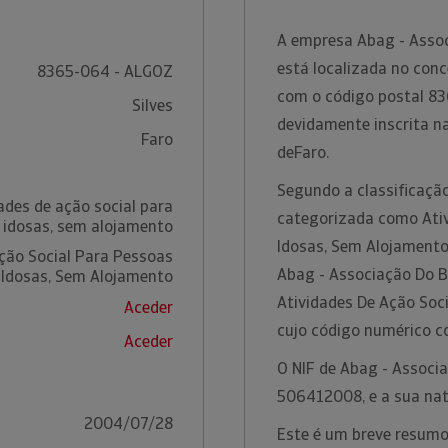
A empresa Abag - Assoc
está localizada no conce
8365-064 - ALGOZ
com o código postal 83
Silves
devidamente inscrita n
Faro
deFaro.
Segundo a classificação
ades de ação social para
categorizada como Ativ
 idosas, sem alojamento
Idosas, Sem Alojamento
ção Social Para Pessoas
Abag - Associação Do B
Idosas, Sem Alojamento
Atividades De Ação Soc
Aceder
cujo código numérico c
Aceder
O NIF de Abag - Associ
506412008, e a sua nat
2004/07/28
Este é um breve resumo