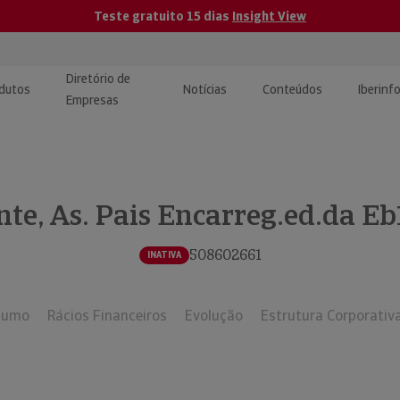
Teste gratuito 15 dias
Insight View
Diretório de
dutos
Notícias
Conteúdos
Iberinf
Empresas
uções de Integração de
ormação Internacional
teúdo para jornalistas
dos
te, As. Pais Encarreg.ed.da E
tactos
atórios e Monitorização de
carregáveis | Estudos e
presas
ografias
508602661
INATIVA
uperação de Créditos
sumo
Rácios Financeiros
Evolução
Estrutura Corporativ