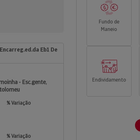
Fundo de
Maneio
s Encarreg.ed.da Eb1 De
Endividamento
moinha - Esc.gente,
rtolomeu
% Variação
% Variação