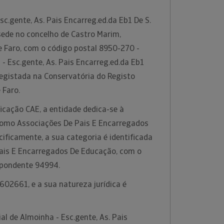
c.gente, As. Pais Encarreg.ed.da Eb1 De S.
ede no concelho de Castro Marim,
de Faro, com o código postal 8950-270 -
- Esc.gente, As. Pais Encarreg.ed.da Eb1
registada na Conservatória do Registo
e Faro.
icação CAE, a entidade dedica-se à
 como Associações De Pais E Encarregados
ificamente, a sua categoria é identificada
ais E Encarregados De Educação, com o
spondente 94994.
602661, e a sua natureza jurídica é
l de Almoinha - Esc.gente, As. Pais