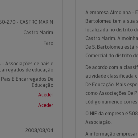
A empresa Almoinha - Es
Bartolomeu tem a sua s
50-270 - CASTRO MARIM
localizada no distrito 
Castro Marim
Castro Marim. Almoinha 
Faro
De S. Bartolomeu está 
Comercial do distrito d
 - Associações de pais e
De acordo com a classif
carregados de educação
atividade classificada
 Pais E Encarregados De
De Educação. Mais espec
Educação
como Associações De P
Aceder
código numérico corre
Aceder
O NIF da empresa é 508
Associação.
2008/08/04
A informação empresaria