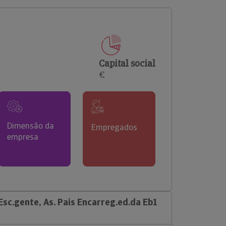
comerciais e analisar o risco de incumprimento dos
seus clientes.
Capital social
€
Dimensão da
Empregados
empresa
sc.gente, As. Pais Encarreg.ed.da Eb1