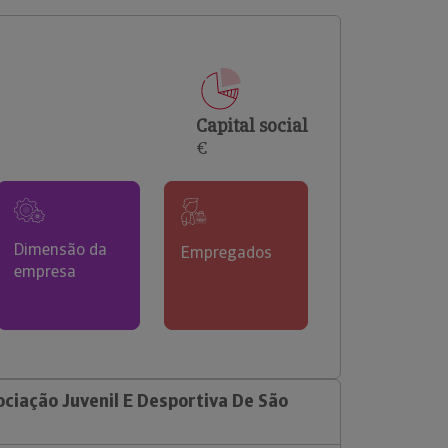
comerciais e analisar o risco de incumprimento dos
seus clientes.
Capital social
€
Dimensão da
Empregados
empresa
ciação Juvenil E Desportiva De São