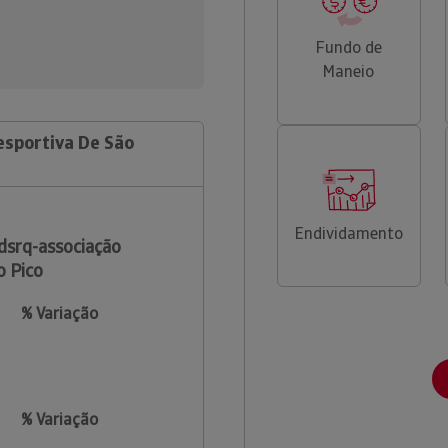
Fundo de
Maneio
esportiva De São
Endividamento
dsrq-associação
o Pico
% Variação
% Variação