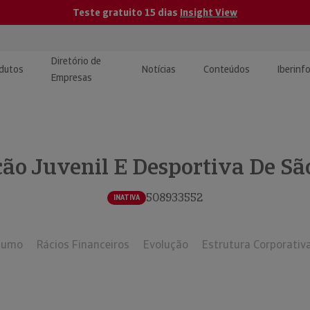
Teste gratuito 15 dias
Insight View
Diretório de
dutos
Notícias
Conteúdos
Iberinf
Empresas
uções de Integração de
ormação Internacional
teúdo para jornalistas
dos
ção Juvenil E Desportiva De Sã
tactos
atórios e Monitorização de
carregáveis | Estudos e
presas
ografias
508933552
INATIVA
uperação de Créditos
sumo
Rácios Financeiros
Evolução
Estrutura Corporativ