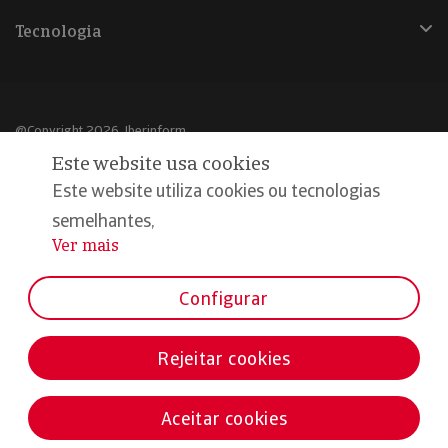
Tecnologia
@Copyright 2026, Iberinform
Este website usa cookies
Aviso legal
Este website utiliza cookies ou tecnologias
Política de cookies
semelhantes,
Ver mais
...
Declaração de privacidade
Compromisso qualidade e segurança
Configurar
Rejeitar cookies
Aceitar cookies