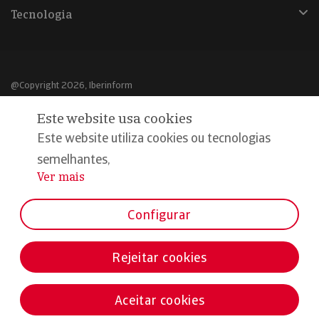
Tecnologia
@Copyright 2026, Iberinform
Este website usa cookies
Aviso legal
Este website utiliza cookies ou tecnologias
Política de cookies
semelhantes,
Declaração de privacidade
Ver mais
...
Compromisso qualidade e segurança
Configurar
Rejeitar cookies
Aceitar cookies