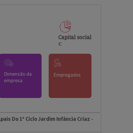
comerciais e analisar o risco de incumprimento dos
seus clientes.
Capital social
€
Dimensão da
Empregados
empresa
ais Do 1º Ciclo Jardim Infância Criaz -