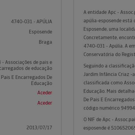
A entidade Apc - Assoc.p
apúlia-esposende está
4740-031 - APÚLIA
Esposende, uma localida
Esposende
Concretamente, encontr
Braga
4740-031 - Apúlia. A e
Conservatória do Regis
 - Associações de pais e
Seguindo a classificaçã
carregados de educação
Jardim Infância Criaz -
 Pais E Encarregados De
classificada como Asso
Educação
Educação. Mais detalha
Aceder
De Pais E Encarregados
Aceder
código numérico 94994
O NIF de Apc - Assoc.pai
2013/07/17
esposende é 51065206