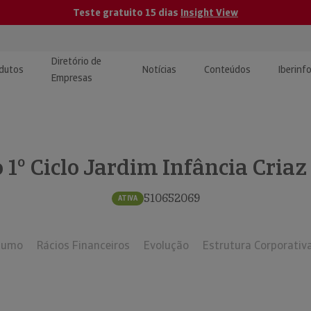
Teste gratuito 15 dias
Insight View
Diretório de
dutos
Notícias
Conteúdos
Iberinf
Empresas
uções de Integração de
ormação Internacional
teúdo para jornalistas
dos
o 1º Ciclo Jardim Infância Cria
tactos
atórios e Monitorização de
carregáveis | Estudos e
presas
ografias
510652069
ATIVA
uperação de Créditos
sumo
Rácios Financeiros
Evolução
Estrutura Corporativ