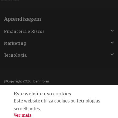
Aprendizagem
Financeira e Riscos
Marketing
Tecnologia
@Copyright 2026, Iberinform
Este website usa cookies
Aviso legal
Este website utiliza cookies ou tecnologias
Política de cookies
semelhantes,
Declaração de privacidade
Ver mais
...