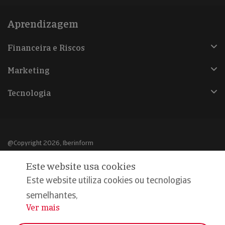
Aprendizagem
Financeira e Riscos
Marketing
Tecnologia
@Copyright 2026, Iberinform
Este website usa cookies
Aviso legal
Este website utiliza cookies ou tecnologias
Política de cookies
semelhantes,
Declaração de privacidade
Ver mais
...
Compromisso qualidade e segurança