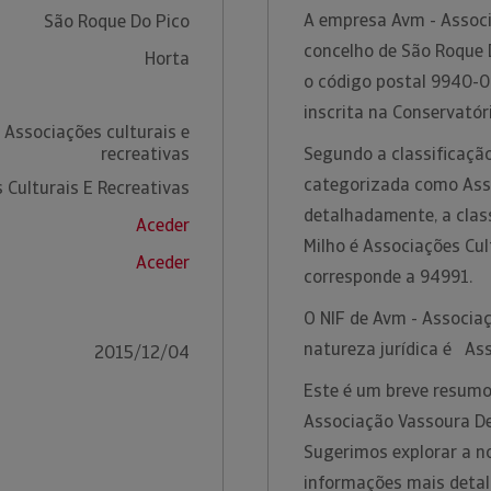
A empresa Avm - Associ
São Roque Do Pico
concelho de São Roque D
Horta
o código postal 9940-0
inscrita na Conservatór
 Associações culturais e
recreativas
Segundo a classificação
categorizada como Asso
 Culturais E Recreativas
detalhadamente, a clas
Aceder
Milho é Associações Cul
Aceder
corresponde a 94991.
O NIF de Avm - Associa
natureza jurídica é As
2015/12/04
Este é um breve resumo
Associação Vassoura De 
Sugerimos explorar a n
informações mais deta