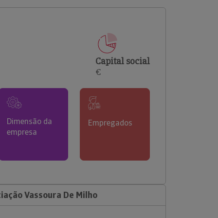
comerciais e analisar o risco de incumprimento dos
seus clientes.
Capital social
€
Dimensão da
Empregados
empresa
iação Vassoura De Milho