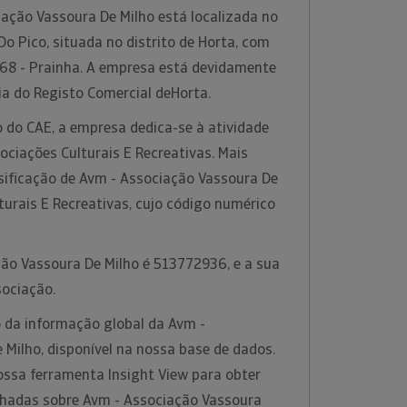
ação Vassoura De Milho está localizada no
o Pico, situada no distrito de Horta, com
68 - Prainha. A empresa está devidamente
ia do Registo Comercial deHorta.
 do CAE, a empresa dedica-se à atividade
ciações Culturais E Recreativas. Mais
sificação de Avm - Associação Vassoura De
turais E Recreativas, cujo código numérico
ção Vassoura De Milho é 513772936, e a sua
sociação.
 da informação global da Avm -
Milho, disponível na nossa base de dados.
ossa ferramenta Insight View para obter
lhadas sobre Avm - Associação Vassoura