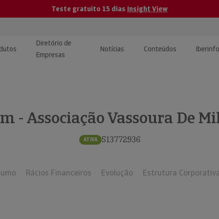
Teste gratuito 15 dias
Insight View
Diretório de
dutos
Notícias
Conteúdos
Iberinf
Empresas
uções de Integração de
ormação Internacional
teúdo para jornalistas
dos
m - Associação Vassoura De Mi
tactos
atórios e Monitorização de
carregáveis | Estudos e
presas
ografias
513772936
ATIVA
uperação de Créditos
sumo
Rácios Financeiros
Evolução
Estrutura Corporativ