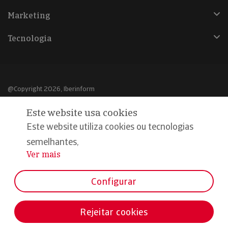
Marketing
Tecnologia
@Copyright 2026, Iberinform
Este website usa cookies
Aviso legal
Este website utiliza cookies ou tecnologias
Política de cookies
semelhantes,
Declaração de privacidade
Ver mais
...
Compromisso qualidade e segurança
Configurar
Rejeitar cookies