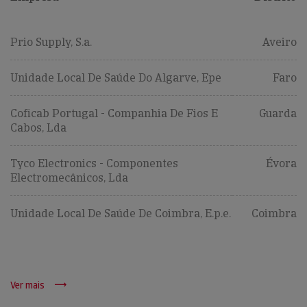
Prio Supply, S.a.
Aveiro
Unidade Local De Saúde Do Algarve, Epe
Faro
Coficab Portugal - Companhia De Fios E
Guarda
Cabos, Lda
Tyco Electronics - Componentes
Évora
Electromecânicos, Lda
Unidade Local De Saúde De Coimbra, E.p.e.
Coimbra
Ver mais