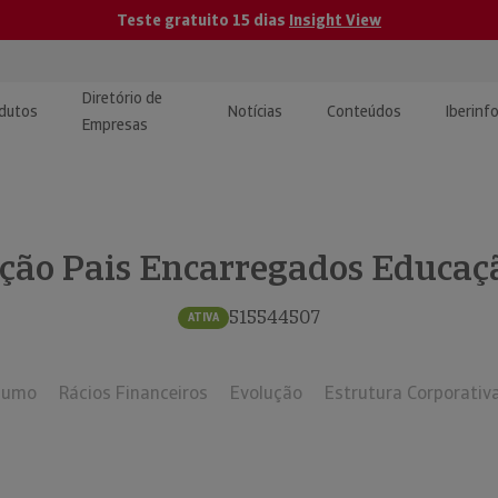
Teste gratuito 15 dias
Insight View
Diretório de
dutos
Notícias
Conteúdos
Iberinf
Empresas
uções de Integração de
ormação Internacional
teúdo para jornalistas
dos
ação Pais Encarregados Educa
tactos
atórios e Monitorização de
carregáveis | Estudos e
presas
ografias
515544507
ATIVA
uperação de Créditos
sumo
Rácios Financeiros
Evolução
Estrutura Corporativ