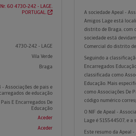
 Nr. 60 4730-242 - LAGE.
PORTUGAL.
A sociedade Apeal - As
Amigos Lage está locali
distrito de Braga, com 
sociedade está devidam
4730-242 - LAGE
Comercial do distrito d
Vila Verde
Seguindo a classificaçã
Encarregados Educação
Braga
classificada como Asso
Educação. Mais especifi
 - Associações de pais e
como Associações De P
carregados de educação
código numérico corre
 Pais E Encarregados De
Educação
O NIF de Apeal - Assoc
Aceder
Lage é 515544507, e a s
Aceder
Este resumo da Apeal -