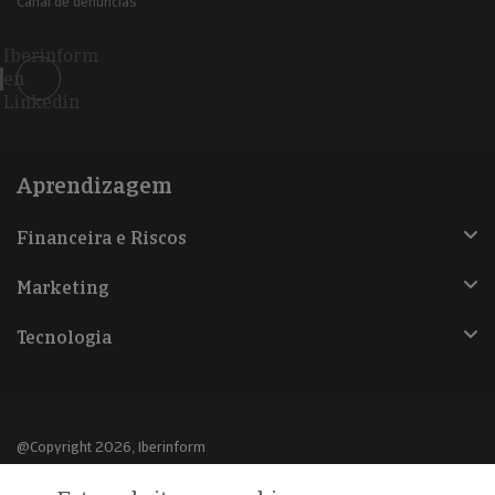
Canal de denúncias
Iberinform
en
Linkedin
Aprendizagem
Financeira e Riscos
Marketing
Tecnologia
@Copyright 2026, Iberinform