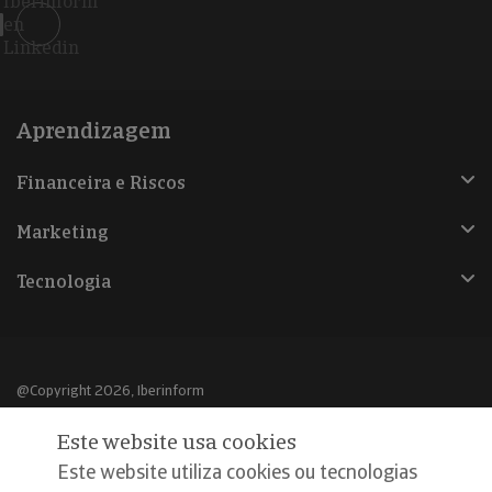
Iberinform
en
Linkedin
Aprendizagem
Financeira e Riscos
Marketing
Tecnologia
@Copyright 2026, Iberinform
Este website usa cookies
Aviso legal
Este website utiliza cookies ou tecnologias
Política de cookies