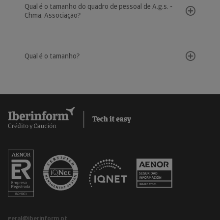
Qual é o tamanho do quadro de pessoal de A.g.s. -
Chma, Associação?
Qual é o tamanho?
geral@iberinform.pt