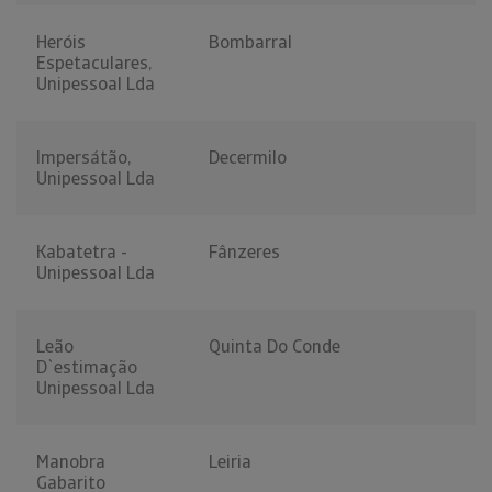
Heróis
Bombarral
Espetaculares,
Unipessoal Lda
Impersátão,
Decermilo
Unipessoal Lda
Kabatetra -
Fânzeres
Unipessoal Lda
Leão
Quinta Do Conde
D`estimação
Unipessoal Lda
Manobra
Leiria
Gabarito