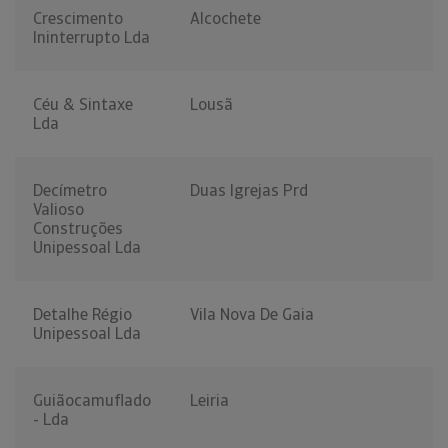
Crescimento
Alcochete
Ininterrupto Lda
Céu & Sintaxe
Lousã
Lda
Decímetro
Duas Igrejas Prd
Valioso
Construções
Unipessoal Lda
Detalhe Régio
Vila Nova De Gaia
Unipessoal Lda
Guiãocamuflado
Leiria
- Lda