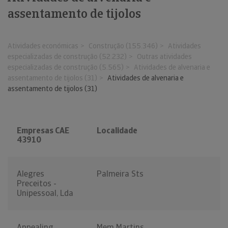
assentamento de tijolos
Atividades económicas
Construção (155.346)
Atividades
especializadas de construção (52.232)
Outras atividades
especializadas de construção (5.565)
Atividades de alvenaria e
assentamento de tijolos (31)
Atividades de alvenaria e
assentamento de tijolos (31)
Empresas CAE
Localidade
43910
Alegres
Palmeira Sts
Preceitos -
Unipessoal, Lda
Appealing
Mem Martins