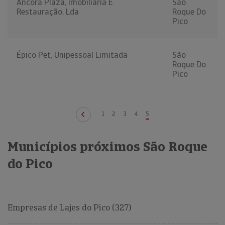
Âncora Plaza, Imobiliária E
São
Restauração, Lda
Roque Do
Pico
Épico Pet, Unipessoal Limitada
São
Roque Do
Pico
1
2
3
4
5
Municípios próximos São Roque
do Pico
Empresas de Lajes do Pico (327)