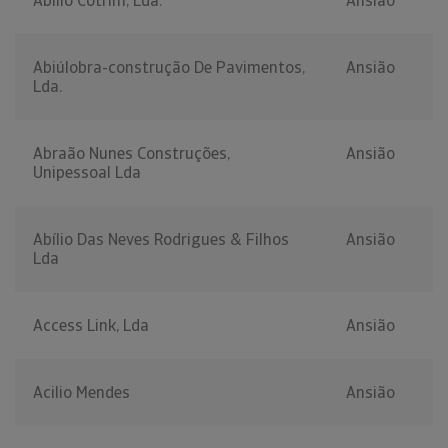
Abilio Cotrim, Lda.
Ansião
Abiúlobra-construção De Pavimentos,
Ansião
Lda.
Abraão Nunes Construções,
Ansião
Unipessoal Lda
Abílio Das Neves Rodrigues & Filhos
Ansião
Lda
Access Link, Lda
Ansião
Acilio Mendes
Ansião