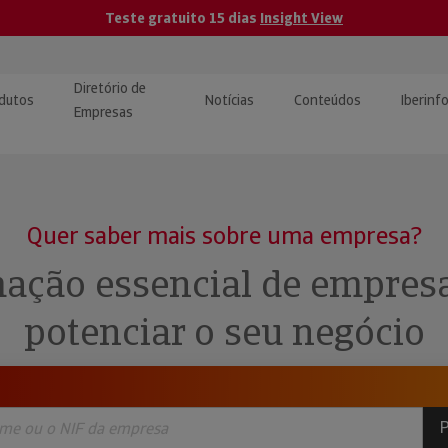
Teste gratuito 15 dias
Insight View
Diretório de
dutos
Notícias
Conteúdos
Iberinf
Empresas
uções de Integração de
ormação Internacional
teúdo para jornalistas
dos
Quer saber mais sobre uma empresa?
tactos
atórios e Monitorização de
carregáveis | Estudos e
ação essencial de empres
presas
ografias
potenciar o seu negócio
uperação de Créditos