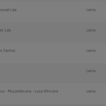
essoal Lda
Leiria
or, Lda
Leiria
os Santos
Leiria
Leiria
usa - Moçambicana - Lusa Africana
Leiria