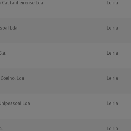
a Castanheirense Lda
Leiria
ssoal Lda
Leiria
.a.
Leiria
 Coelho, Lda
Leiria
 Unipessoal Lda
Leiria
a.
Leiria