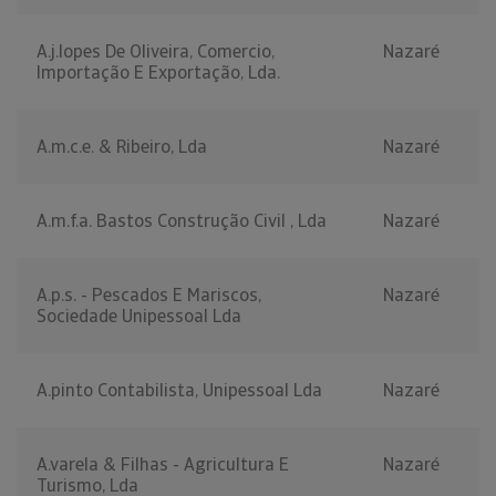
A.j.lopes De Oliveira, Comercio,
Nazaré
Importação E Exportação, Lda.
A.m.c.e. & Ribeiro, Lda
Nazaré
A.m.f.a. Bastos Construção Civil , Lda
Nazaré
A.p.s. - Pescados E Mariscos,
Nazaré
Sociedade Unipessoal Lda
A.pinto Contabilista, Unipessoal Lda
Nazaré
A.varela & Filhas - Agricultura E
Nazaré
Turismo, Lda