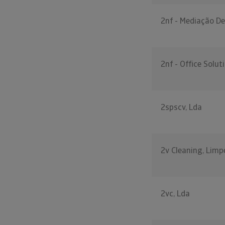
2nf - Mediação De
2nf - Office Solut
2spscv, Lda
2v Cleaning, Limp
2vc, Lda