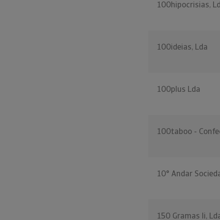
100hipocrisias, L
100ideias, Lda
100plus Lda
100taboo - Confe
10° Andar Socieda
150 Gramas Ii, Ld