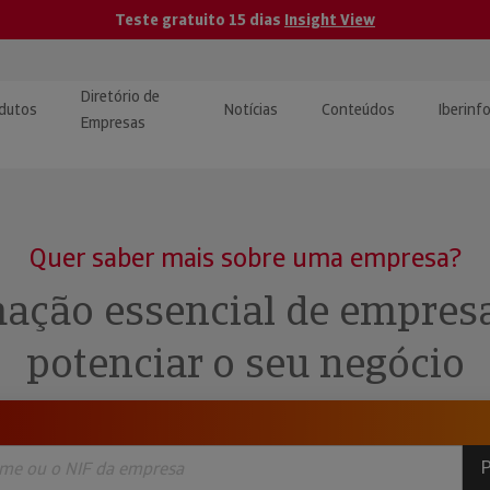
Teste gratuito 15 dias
Insight View
Diretório de
dutos
Notícias
Conteúdos
Iberinf
Empresas
uções de Integração de
ormação Internacional
teúdo para jornalistas
dos
Quer saber mais sobre uma empresa?
tactos
atórios e Monitorização de
carregáveis | Estudos e
ação essencial de empres
presas
ografias
potenciar o seu negócio
uperação de Créditos