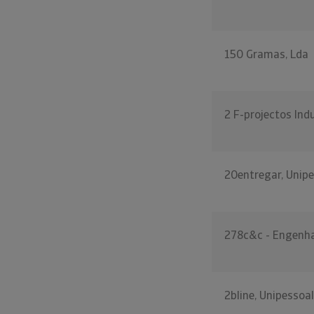
150 Gramas, Lda
2 F-projectos Indu
20entregar, Unip
278c&c - Engenha
2bline, Unipessoa