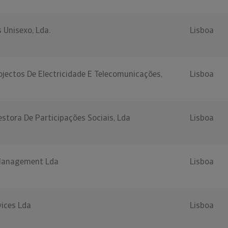
s Unisexo, Lda.
Lisboa
ojectos De Electricidade E Telecomunicações,
Lisboa
stora De Participações Sociais, Lda
Lisboa
 Management Lda
Lisboa
vices Lda
Lisboa