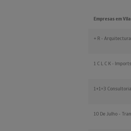
Empresas em Vila
+ R - Arquitectura
1 C L C K - Import
1+1=3 Consultori
10 De Julho - Tra