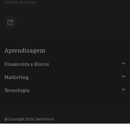
Canal de denúncias
Iberinform en Linkedin
Aprendizagem
Financeira e Riscos
Marketing
Tecnologia
@Copyright 2026, Iberinform