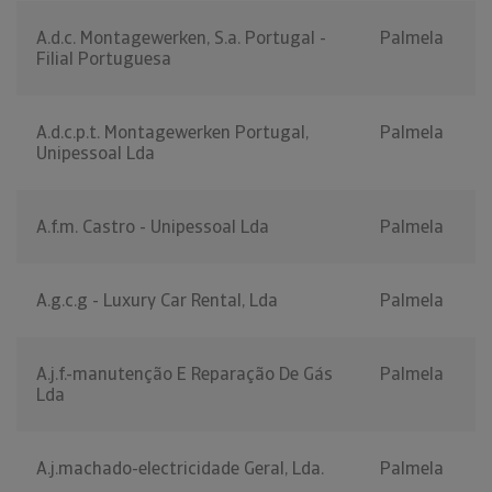
A.d.c. Montagewerken, S.a. Portugal -
Palmela
Filial Portuguesa
A.d.c.p.t. Montagewerken Portugal,
Palmela
Unipessoal Lda
A.f.m. Castro - Unipessoal Lda
Palmela
A.g.c.g - Luxury Car Rental, Lda
Palmela
A.j.f.-manutenção E Reparação De Gás
Palmela
Lda
A.j.machado-electricidade Geral, Lda.
Palmela