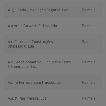
A. Quintela - Mediação Seguros, Lda
Palmela
A.a.m.l. - Carwash Coffee, Lda.
Palmela
A.c. Cardoso - Construções,
Palmela
Unipessoal, Lda
A.c. Graça-comercio E Industria Ferro
Palmela
E Laminados, Lda
A.c.l & Ferreira-construções,lda
Palmela
A.d. & Pais Pereira, Lda
Palmela