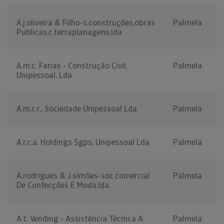
A.j.oliveira & Filho-s.construções,obras
Palmela
Públicas,c.terraplanagens,lda
A.m.c. Farias - Construção Civil,
Palmela
Unipessoal, Lda
A.m.c.r., Sociedade Unipessoal Lda
Palmela
A.r.c.a. Holdings Sgps, Unipessoal Lda
Palmela
A.rodrigues & J.simões-soc.comercial
Palmela
De Confecções E Moda,lda.
A.t. Vending - Assistência Técnica A
Palmela