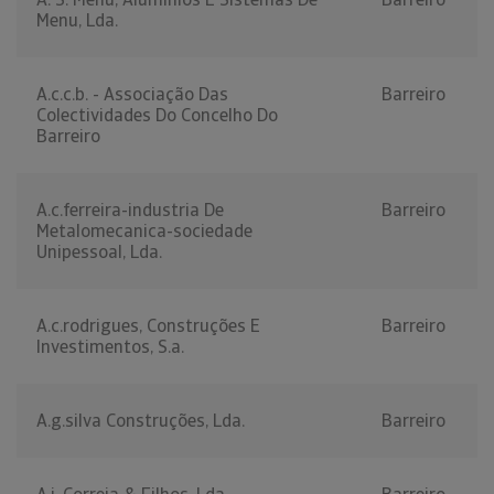
Menu, Lda.
A.c.c.b. - Associação Das
Barreiro
Colectividades Do Concelho Do
Barreiro
A.c.ferreira-industria De
Barreiro
Metalomecanica-sociedade
Unipessoal, Lda.
A.c.rodrigues, Construções E
Barreiro
Investimentos, S.a.
A.g.silva Construções, Lda.
Barreiro