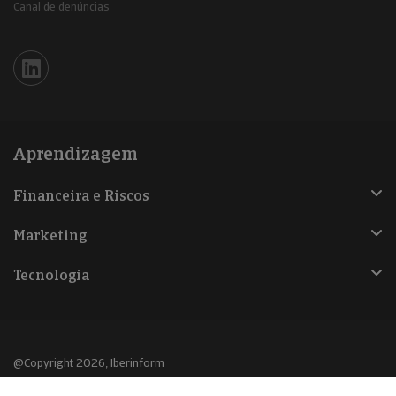
Canal de denúncias
Iberinform en Linkedin
Aprendizagem
Financeira e Riscos
Marketing
Tecnologia
@Copyright 2026, Iberinform