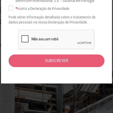
Iberinform Internacional, S.A. - Sucursal em Portugal
amento sanitário estão
*
Aceito a Declaração de Privacidade
Pode obter informação detalhada sobre o tratamento de
primento
dados pessoais na nossa
Declaração de Privacidade.
ANALISE-SETORIAL
ght View, 29% das empresas deste setor foram criadas
SUBSCREVER