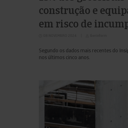
construção e equip
em risco de incum
08 NOVEMBRO 2024
Iberinform
Segundo os dados mais recentes do Insi
nos últimos cinco anos.