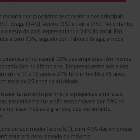
maioria dos grossistas se concentra nos principais
%), Braga (14%), Aveiro (9%) e Leiria (7%). No entanto,
 pelo resto do país, representando 34% do total. Em
lidera com 20%, seguido por Lisboa e Braga, ambos
rte dinâmica empresarial: 22% das empresas têm menos
constituídas no último ano. Empresas entre seis e dez
m entre 11 e 15 anos e 27% têm entre 16 e 25 anos.
m mais de 25 anos de atividade.
maioritariamente por micro e pequenas empresas,
s, respetivamente, e são responsáveis por 59% do
o empresas médias e grandes, que, no entanto,
s.
 considerado médio (score 5,1), com 49% das empresas
enfrentarem risco elevado ou máximo.