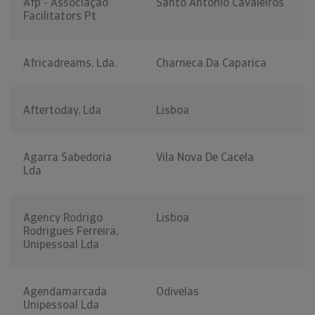
Afp - Associação
Santo António Cavaleiros
Facilitators Pt
Africadreams, Lda.
Charneca Da Caparica
Aftertoday, Lda
Lisboa
Agarra Sabedoria
Vila Nova De Cacela
Lda
Agency Rodrigo
Lisboa
Rodrigues Ferreira,
Unipessoal Lda
Agendamarcada
Odivelas
Unipessoal Lda