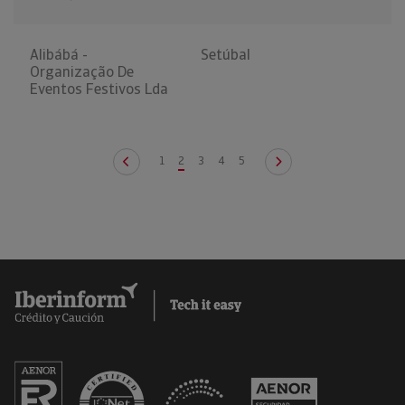
Alibábá -
Setúbal
Organização De
Eventos Festivos Lda
1
2
3
4
5