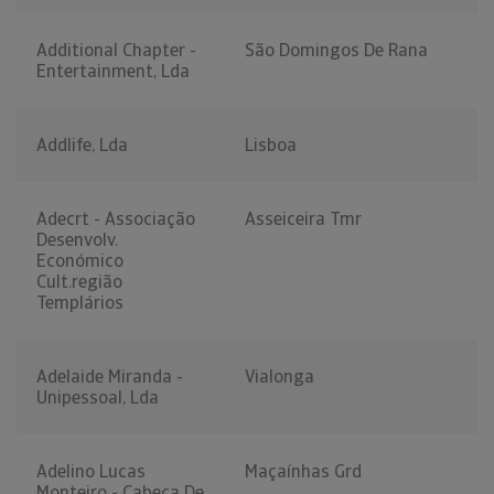
Additional Chapter -
São Domingos De Rana
Entertainment, Lda
Addlife, Lda
Lisboa
Adecrt - Associação
Asseiceira Tmr
Desenvolv.
Económico
Cult.região
Templários
Adelaide Miranda -
Vialonga
Unipessoal, Lda
Adelino Lucas
Maçaínhas Grd
Monteiro - Cabeça De