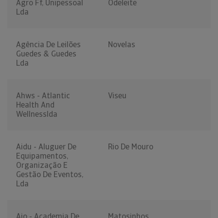
Agro Ff, Unipessoal
Odeleite
Lda
Agência De Leilões
Novelas
Guedes & Guedes
Lda
Ahws - Atlantic
Viseu
Health And
Wellnesslda
Aidu - Aluguer De
Rio De Mouro
Equipamentos,
Organização E
Gestão De Eventos,
Lda
Aio - Academia De
Matosinhos