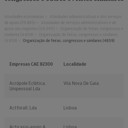
Atividades económicas
Atividades administrativas e dos serviços
de apoio (29.885)
Atividades de serviços administrativos e de
apoio aos negócios (24.345)
Organização de feiras, congressos e
similares (4.859)
Organização de feiras, congressos e similares
(4.859)
Organização de feiras, congressos e similares (4859)
Empresas CAE 82300
Localidade
Acrópole Eclética,
Vila Nova De Gaia
Unipessoal Lda
Actforall, Lda
Lisboa
Acticassi-apoio A
Lisboa