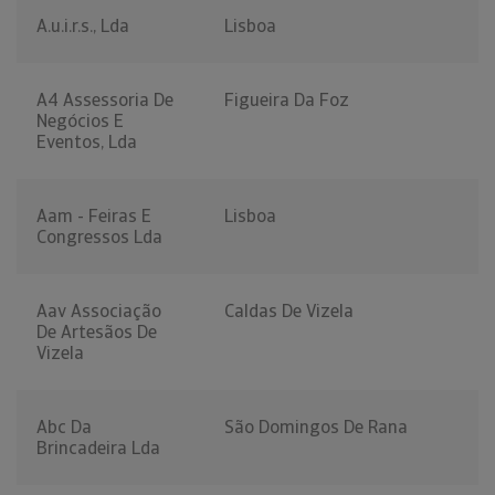
A.u.i.r.s., Lda
Lisboa
A4 Assessoria De
Figueira Da Foz
Negócios E
Eventos, Lda
Aam - Feiras E
Lisboa
Congressos Lda
Aav Associação
Caldas De Vizela
De Artesãos De
Vizela
Abc Da
São Domingos De Rana
Brincadeira Lda