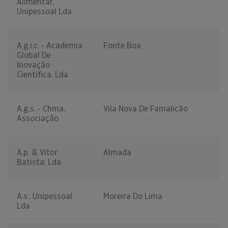
Alimentar,
Unipessoal Lda
A.g.i.c. - Academia
Fonte Boa
Global De
Inovação
Científica, Lda
A.g.s. - Chma,
Vila Nova De Famalicão
Associação
A.p. & Vitor
Almada
Batista, Lda
A.s., Unipessoal
Moreira Do Lima
Lda