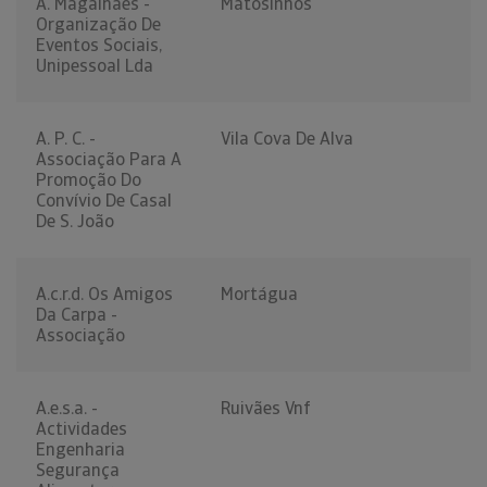
A. Magalhães -
Matosinhos
Organização De
Eventos Sociais,
Unipessoal Lda
A. P. C. -
Vila Cova De Alva
Associação Para A
Promoção Do
Convívio De Casal
De S. João
A.c.r.d. Os Amigos
Mortágua
Da Carpa -
Associação
A.e.s.a. -
Ruivães Vnf
Actividades
Engenharia
Segurança