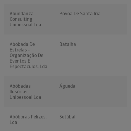
Abundanza
Póvoa De Santa Iria
Consulting,
Unipessoal Lda
Abóbada De
Batalha
Estrelas -
Organização De
Eventos E
Espectáculos, Lda
Abóbadas
Águeda
Ilusórias
Unipessoal Lda
Abóboras Felizes,
Setúbal
Lda