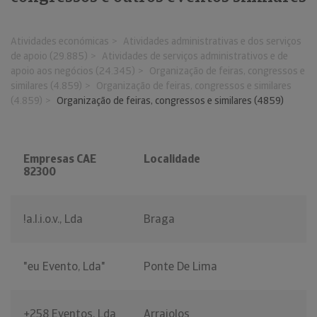
Atividades económicas
Atividades administrativas e dos serviços
de apoio (29.885)
Atividades de serviços administrativos e de
apoio aos negócios (24.345)
Organização de feiras, congressos e
similares (4.859)
Organização de feiras, congressos e similares
(4.859)
Organização de feiras, congressos e similares (4859)
Empresas CAE
Localidade
82300
!a.l.i.o.v., Lda
Braga
"eu Evento, Lda"
Ponte De Lima
+258 Eventos, Lda
Arraiolos