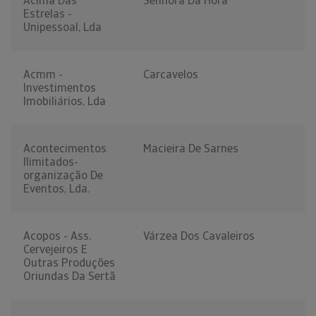
Acima Das
Senhora Da Hora
Estrelas -
Unipessoal, Lda
Acmm -
Carcavelos
Investimentos
Imobiliários, Lda
Acontecimentos
Macieira De Sarnes
Ilimitados-
organização De
Eventos, Lda.
Acopos - Ass.
Várzea Dos Cavaleiros
Cervejeiros E
Outras Produções
Oriundas Da Sertã