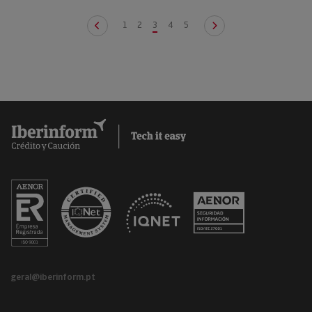
1
2
3
4
5
geral@iberinform.pt