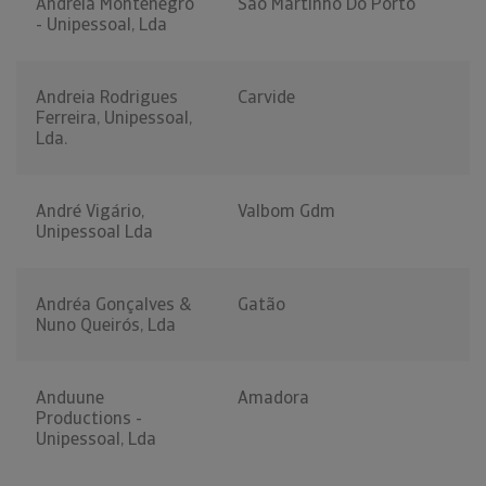
Andreia Montenegro
São Martinho Do Porto
- Unipessoal, Lda
Andreia Rodrigues
Carvide
Ferreira, Unipessoal,
Lda.
André Vigário,
Valbom Gdm
Unipessoal Lda
Andréa Gonçalves &
Gatão
Nuno Queirós, Lda
Anduune
Amadora
Productions -
Unipessoal, Lda