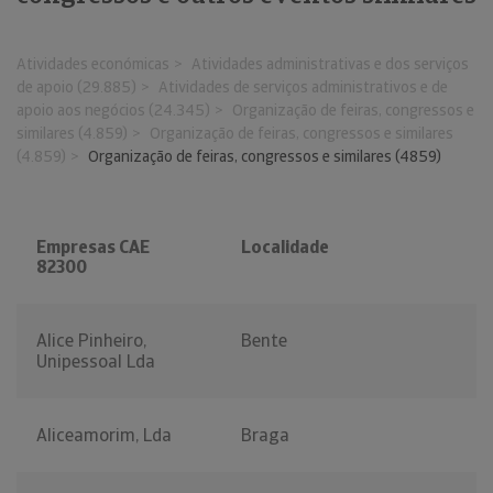
Atividades económicas
Atividades administrativas e dos serviços
de apoio (29.885)
Atividades de serviços administrativos e de
apoio aos negócios (24.345)
Organização de feiras, congressos e
similares (4.859)
Organização de feiras, congressos e similares
(4.859)
Organização de feiras, congressos e similares (4859)
Empresas CAE
Localidade
82300
Alice Pinheiro,
Bente
Unipessoal Lda
Aliceamorim, Lda
Braga