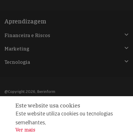
Aprendizagem
Financeira e Riscos
Marketing
Tecnologia
@Copyright 2026, Iberinform
Este website usa cookies
Aviso legal
Este website utiliza cookies ou tecnologias
Política de cookies
semelhantes,
Declaração de privacidade
Ver mais
...