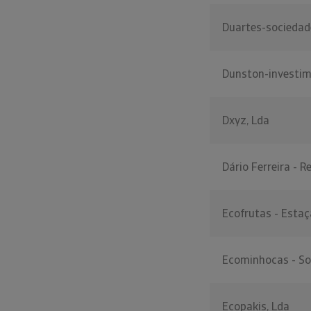
Duartes-sociedade
Dunston-investime
Dxyz, Lda
Dário Ferreira - 
Ecofrutas - Esta
Ecominhocas - So
Ecopakis, Lda