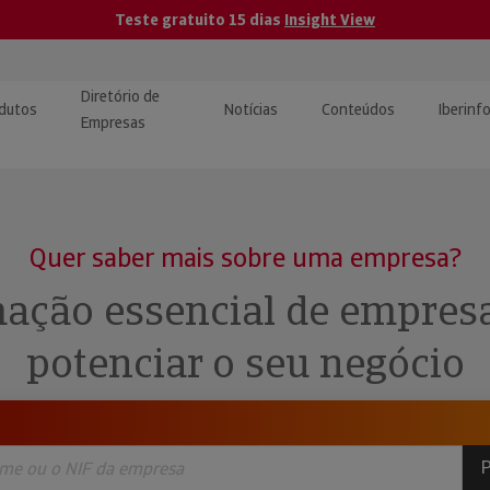
Teste gratuito 15 dias
Insight View
Diretório de
dutos
Notícias
Conteúdos
Iberinf
Empresas
uções de Integração de
ormação Internacional
teúdo para jornalistas
dos
Quer saber mais sobre uma empresa?
tactos
atórios e Monitorização de
carregáveis | Estudos e
ação essencial de empres
presas
ografias
potenciar o seu negócio
uperação de Créditos