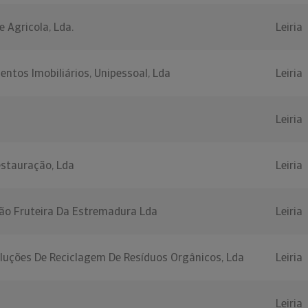
 Agricola, Lda.
Leiria
ntos Imobiliários, Unipessoal, Lda
Leiria
Leiria
Restauração, Lda
Leiria
ção Fruteira Da Estremadura Lda
Leiria
luções De Reciclagem De Resíduos Orgânicos, Lda
Leiria
Leiria