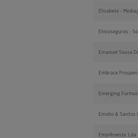
Elisabete - Media
Elisioseguros - S
Emanuel Sousa Du
Embrace Prosperi
Emerging Formula
Emidio & Santos I
Empilhoeste, Lda