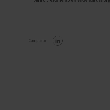
para o crescimento e a eficiência das or
Compartir: