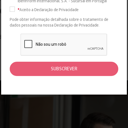
Iberinform Internacional, S.A. - Sucursal em Portugal
oempresas
*
Aceito a Declaração de Privacidade
Pode obter informação detalhada sobre o tratamento de
ANALISE-SETORIAL
dados pessoais na nossa
Declaração de Privacidade.
do Insight View, 48% das empresas neste setor foram
SUBSCREVER