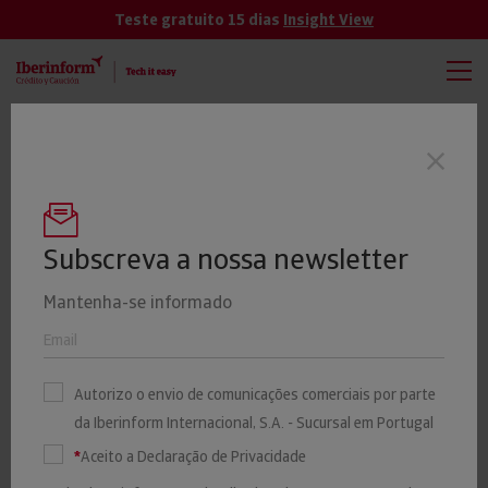
Teste gratuito 15 dias
Insight View
TODAS
VER MÁS
Quase metade das empresas de
Últimas notícias
investigação e segurança está em Lisboa
e mais de metade tem mais de 10 anos
Subscreva a nossa newsletter
Mantenha-se informado
22% das empresas não têm
estratégias para lidar com
Autorizo o envio de comunicações comerciais por parte
da Iberinform Internacional, S.A. - Sucursal em Portugal
mudanças económicas
*
Aceito a Declaração de Privacidade
imprevistas