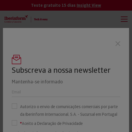
Teste gratuito 15 dias
Insight View
TODAS
VER MÁS
Quase metade das empresas de
Últimas notícias
investigação e segurança está em Lisboa
e mais de metade tem mais de 10 anos
Subscreva a nossa newsletter
Mantenha-se informado
36% dos Grossistas de
Eletrodomésticos iniciaram
Autorizo o envio de comunicações comerciais por parte
da Iberinform Internacional, S.A. - Sucursal em Portugal
atividade há mais de 25
*
Aceito a Declaração de Privacidade
anos